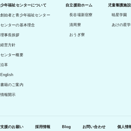
青少年福祉センターについて
自立援助ホーム
児童養護施設
長谷場新宿寮
暁星学園
創始者と青少年福祉センター
清周寮
あけの星学
センターの基本理念
おうぎ寮
理事長挨拶
経営方針
センター概要
沿革
English
書籍のご案内
情報開示
ご支援のお願い
採用情報
Blog
お問い合わせ
個人情