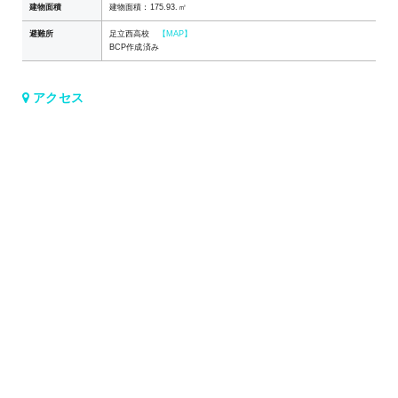
建物面積
建物面積：175.93.㎡
避難所
足立西高校
【MAP】
BCP作成済み
アクセス