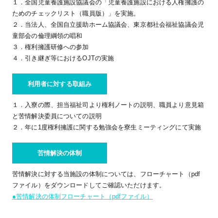
１．全国児童養護施設協議会の「児童養護施設における人権擁護の
ためのチェックリスト（職員版）」を実施。
２．当法人、全国自立援助ホーム協議会、東京都社会福祉協議会児
童部会の倫理綱領の唱和
３．権利擁護研修への参加
４．引き継ぎ等におけるOJTの実施
利用者に対する取組み
１．入寮の際、担当福祉司より権利ノートの説明、職員より意見箱
と苦情解決委員についての説明
２．年に1度権利擁護に関する勉強会を寮生ミーティングにて実施
苦情解決の体制
苦情解決に対する当施設の体制については、フローチャート（pdf
ファイル）をダウンロードしてご確認いただけます。
●苦情解決の体制フローチャート（pdfファイル）