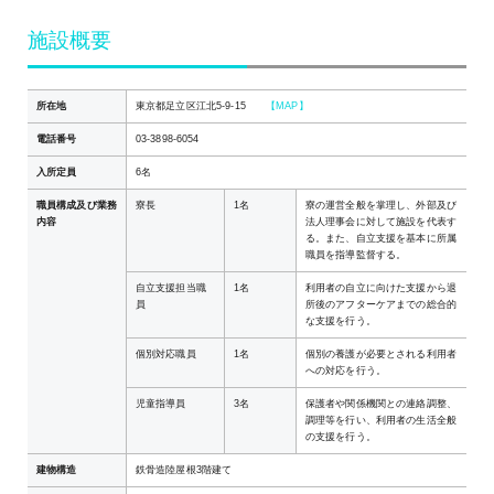
施設概要
所在地
東京都足立区江北5-9-15
【MAP】
電話番号
03-3898-6054
入所定員
6名
職員構成及び業務
寮長
1名
寮の運営全般を掌理し、外部及び
内容
法人理事会に対して施設を代表す
る。また、自立支援を基本に所属
職員を指導監督する。
自立支援担当職
1名
利用者の自立に向けた支援から退
員
所後のアフターケアまでの総合的
な支援を行う。
個別対応職員
1名
個別の養護が必要とされる利用者
への対応を行う。
児童指導員
3名
保護者や関係機関との連絡調整、
調理等を行い、利用者の生活全般
の支援を行う。
建物構造
鉄骨造陸屋根3階建て