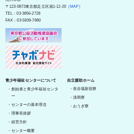
〒123-0873東京都足立区扇1-12-20
［MAP］
TEL：03-3856-2728
FAX：03-5939-7880
青少年福祉センターについて
自立援助ホーム
長谷場新宿寮
創始者と青少年福祉センタ
ー
清周寮
センターの基本理念
おうぎ寮
理事長挨拶
経営方針
センター概要