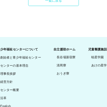
一覧に戻る
青少年福祉センターについて
自立援助ホーム
児童養護施設
長谷場新宿寮
暁星学園
創始者と青少年福祉センター
清周寮
あけの星学
センターの基本理念
おうぎ寮
理事長挨拶
経営方針
センター概要
沿革
English