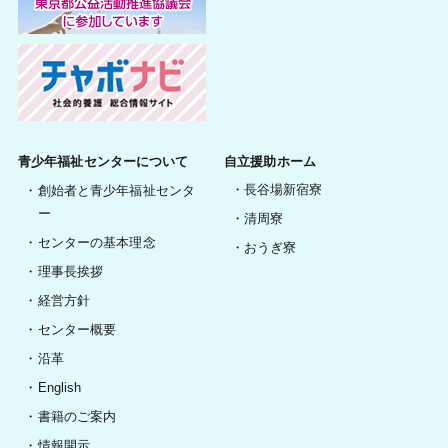
青少年福祉センターについて
自立援助ホーム
長谷場新宿寮
創始者と青少年福祉センタ
ー
清周寮
センターの基本理念
おうぎ寮
理事長挨拶
経営方針
センター概要
沿革
English
書籍のご案内
情報開示