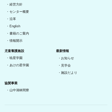
経営方針
センター概要
沿革
English
書籍のご案内
情報開示
児童養護施設
最新情報
暁星学園
お知らせ
あけの星学園
見学会
施設だより
協賛事業
山中湖林間寮