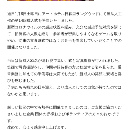
過日1月8日土曜日にアートホテル日暮里ラングウッドにて当法人主
催の第14回成人式を開催いたしました。
新型コロナウイルスの感染状況を鑑み、充分な感染予防対策を講じ
て、招待客の人数を絞り、参加者が密集しやすくなるゲームを取り
やめ、従来の立食形式ではなくお弁当を着席していただくことでの
開催となりました。
当日は新成人23名が晴れ姿で集い、式と写真撮影が行われました。
笑顔で写真撮影をし、仲間や招待客の方と歓談する姿を見られ、通
常業務に加えての準備等は大変でしたが、新成人の笑顔に安堵と喜
びを感じました。
子供たちも晴れの日を迎え、より成人としての自覚が持てたのでは
ないかと思います。
厳しい状況の中でも無事に開催できましたのは、ご支援ご協力くだ
さいました企業 団体の皆様およびボランティアの方々のおかげで
す。
改めて、心より感謝申し上げます。