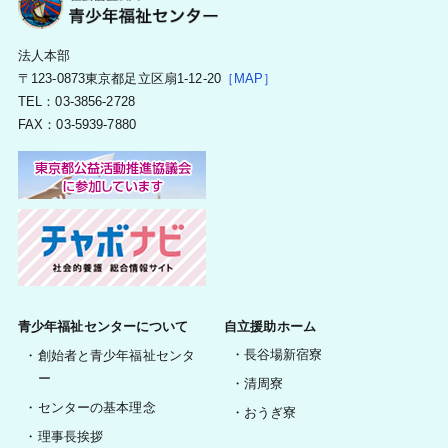
法人本部
〒123-0873東京都足立区扇1-12-20
［MAP］
TEL：03-3856-2728
FAX：03-5939-7880
青少年福祉センターについて
自立援助ホーム
長谷場新宿寮
創始者と青少年福祉センタ
ー
清周寮
センターの基本理念
おうぎ寮
理事長挨拶