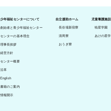
青少年福祉センターについて
自立援助ホーム
児童養護施設
長谷場新宿寮
暁星学園
創始者と青少年福祉センター
清周寮
あけの星学
センターの基本理念
おうぎ寮
理事長挨拶
経営方針
センター概要
沿革
English
書籍のご案内
情報開示