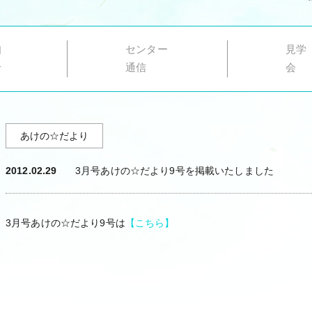
知
センター
見学
せ
通信
会
あけの☆だより
2012.02.29
3月号あけの☆だより9号を掲載いたしました
3月号あけの☆だより9号は
【こちら】