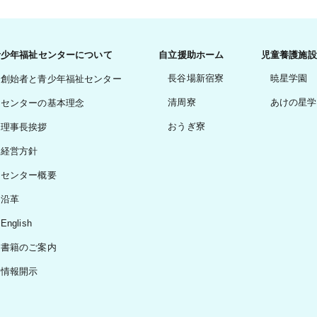
青少年福祉センターについて
自立援助ホーム
児童養護施設
長谷場新宿寮
暁星学園
創始者と青少年福祉センター
清周寮
あけの星学
センターの基本理念
おうぎ寮
理事長挨拶
経営方針
センター概要
沿革
English
書籍のご案内
情報開示