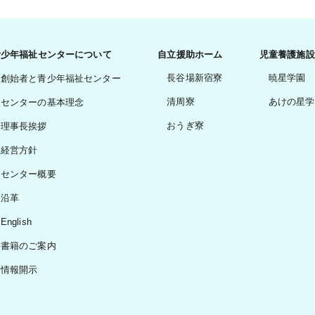
青少年福祉センターについて
自立援助ホーム
児童養護施設
長谷場新宿寮
暁星学園
創始者と青少年福祉センター
清周寮
あけの星学
センターの基本理念
おうぎ寮
理事長挨拶
経営方針
センター概要
沿革
English
書籍のご案内
情報開示