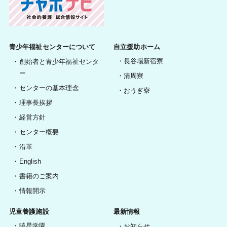
青少年福祉センターについて
自立援助ホーム
長谷場新宿寮
創始者と青少年福祉センタ
ー
清周寮
センターの基本理念
おうぎ寮
理事長挨拶
経営方針
センター概要
沿革
English
書籍のご案内
情報開示
児童養護施設
最新情報
暁星学園
お知らせ