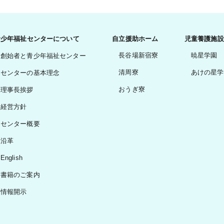
青少年福祉センターについて
自立援助ホーム
児童養護施設
長谷場新宿寮
暁星学園
創始者と青少年福祉センター
清周寮
あけの星学
センターの基本理念
おうぎ寮
理事長挨拶
経営方針
センター概要
沿革
English
書籍のご案内
情報開示